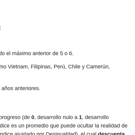
:
do el máximo anterior de 5 o 6.
mo Vietnam, Filipinas, Perú, Chile y Camerún,
años anteriores.
 progreso (de
0
,
desarrollo nulo
a
1
,
desarrollo
ndice es un promedio que puede ocultar la realidad de
Índice ajustado por Desigualdad), el cual
descuenta