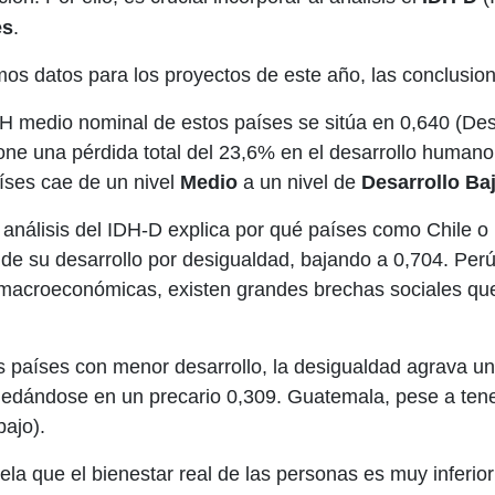
es
.
mos datos para los proyectos de este año, las conclusi
DH medio nominal de estos países se sitúa en 0,640 (Desar
e una pérdida total del 23,6% en el desarrollo humano de
aíses cae de un nivel
Medio
a un nivel de
Desarrollo Ba
l análisis del IDH-D explica por qué países como Chile 
 de su desarrollo por desigualdad, bajando a 0,704. Pe
 macroeconómicas, existen grandes brechas sociales que 
os países con menor desarrollo, la desigualdad agrava una
uedándose en un precario 0,309. Guatemala, pese a tene
bajo).
la que el bienestar real de las personas es muy inferior