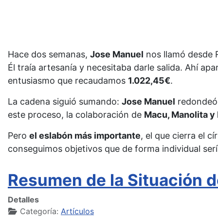
Hace dos semanas,
J
ose
M
anuel
nos llamó desde R
Él traía artesanía y necesitaba darle salida. Ahí a
entusiasmo que recaudamos
1.022,45€
.
La cadena siguió sumando:
J
ose
M
anuel
redondeó l
este proceso, la colaboración de
M
acu,
Manolita y
Pero
el eslabón más importante
, el que cierra el 
conseguimos objetivos que de forma individual serí
Resumen de la Situación d
Detalles
Categoría:
Artículos