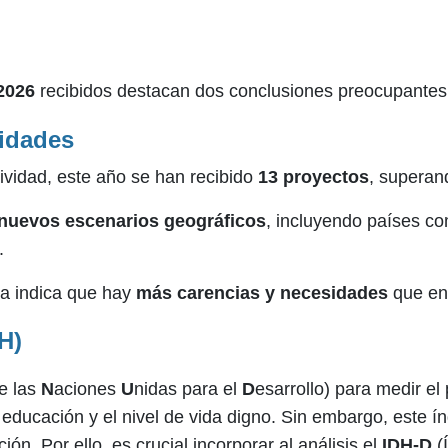
2026
recibidos destacan dos conclusiones preocupantes
idades
vidad, este año se han recibido
13 proyectos
, superan
nuevos escenarios geográficos
, incluyendo países co
.
a indica que hay
más carencias y necesidades
que en 
H)
e las
N
aciones
U
nidas para el
D
esarrollo)
para medir el
 educación y el nivel de vida digno. Sin embargo, este í
ón. Por ello, es crucial incorporar al análisis el
IDH-D
(