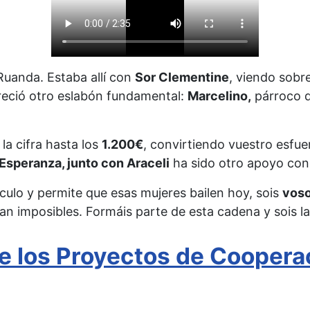
uanda. Estaba allí con
S
or
C
lementine
, viendo sobr
pareció otro eslabón fundamental:
M
arcelino,
párroco d
a cifra hasta los
1.200€
, convirtiendo vuestro esfu
 Esperanza, junto con Araceli
ha sido otro apoyo con
círculo y permite que esas mujeres bailen hoy, sois
voso
an imposibles. Formáis parte de esta cadena y sois l
e los Proyectos de Coopera